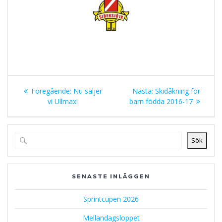
Inläggsnavigering
Föregående
Nästa
Föregående:
Nu säljer
Nästa:
Skidåkning för
inlägg:
inlägg:
vi Ullmax!
barn födda 2016-17
Sök
SENASTE INLÄGGEN
Sprintcupen 2026
Mellandagsloppet